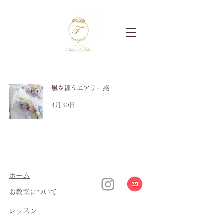
風を纏うエアリー感
4月30日
​ホーム
​お教室について
​レッスン