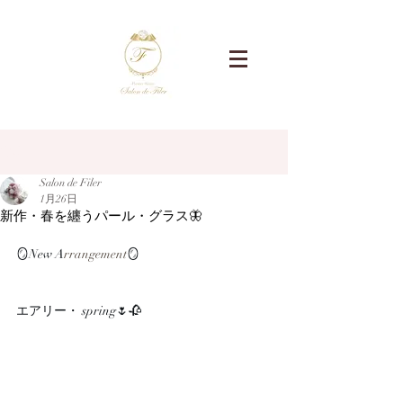
記事
Salon de Filer
1月26日
新作・春を纏うパール・グラス🦋
🪞New A
rrangement
🪞
エアリー・ spring🌷🥀