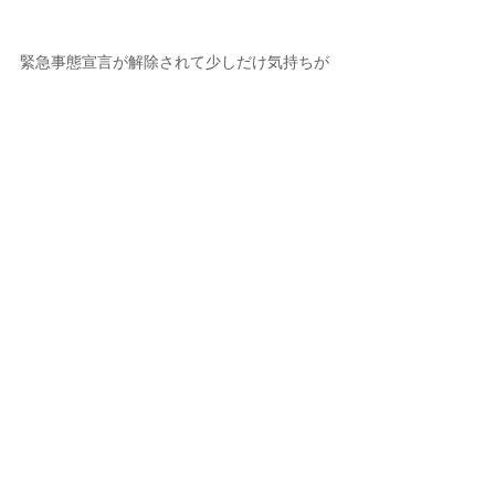
緊急事態宣言が解除されて少しだけ気持ちが
軽くなりますよね
クリスマスのアレンジを、ご紹介する季節に
なっているのにビックリです！　早いです～
クリスマスアレンジのVer.２も、ご紹介させ
ていただきますのでどうぞお楽しみに♪
タグ：
クリスマスアレンジ
フラワーアレンジ
フラワーアレンジメント
​ホーム