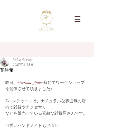
記事
Salon de Filer
2022年3月5日
花時間
昨日、
@zakka_douce
様にてワークショップ
を開催させて頂きました♪
Douceデゥースは、ナチュラルな雰囲気の店
内で雑貨やアクセサリー
などを販売している素敵な雑貨屋さんです。
可愛いハンドメイドも沢山✨