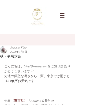
記事
Salon de Filer
2022年7月4日
秋・冬展示会
こんにちは、
blogやInstagramをご覧頂きあり
がとうございます♡
先週の猛烈な暑さから一変、東京では雨まじ
りの🌨☔お天気です
先日
【東京堂】
『Autumn＆Winter　