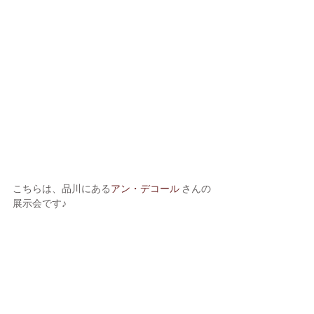
こちらは、品川にある
アン・デコール 
さんの
展示会です♪