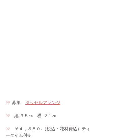
୨୧ 
 募集     
タッセルアレンジ
୨୧
　縦 ３５㎝　横  ２１㎝
୨୧
　￥４，８５０-（税込・花材費込）ティ
ータイム付☕