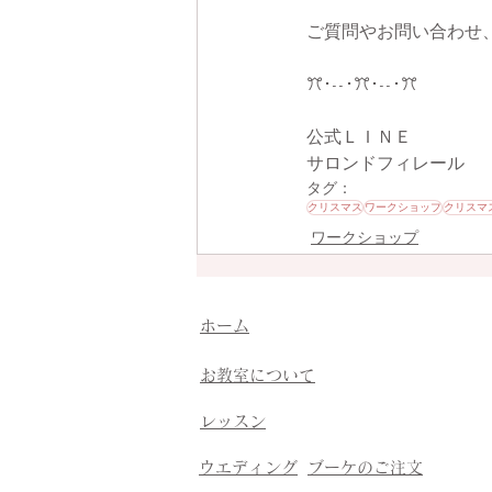
ご質問やお問い合わせ
ꔫ･--･ꔫ･--･ꔫ
公式ＬＩＮＥ
サロンドフィレール
タグ：
クリスマス
ワークショップ
クリスマ
ワークショップ
​ホーム
​お教室について
​レッスン
​ウエディング
​ブーケのご注文