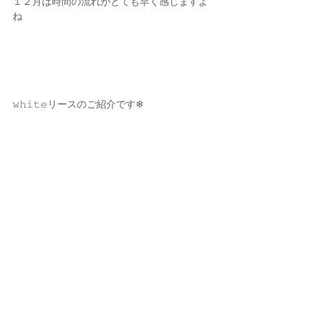
１２月は時間の流れがとても早く感じますよ
ね
𝚠𝚑𝚒𝚝𝚎リースのご紹介です❄