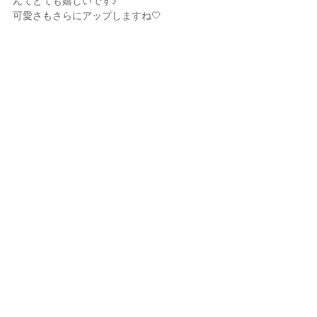
んてとても嬉しいです♪
可愛さもさらにアップしますね🤍