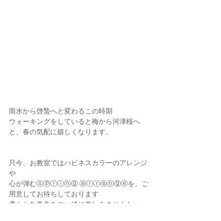
雨水から啓蟄へと変わるこの時期
ウォーキングをしていると梅から河津桜へ
と、春の気配に嬉しくなります。
只今、お教室ではハピネスカラーのアレンジ
や
心が弾むⓢⓟⓡⓘⓝⓖ ⓐⓡⓡⓐⓝⓖⓔを、ご
用意してお待ちしております
柔らかな春色をご一緒に楽しみませんか♪