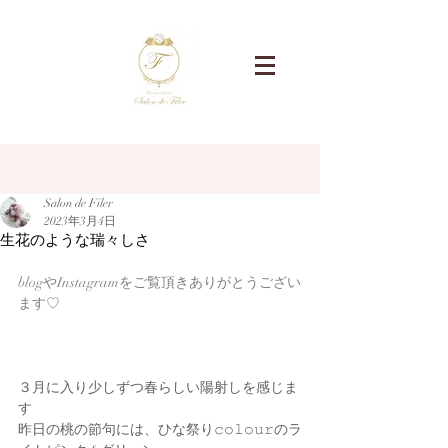
記事
Salon de Filer
2023年3月4日
生花のような瑞々しさ
blogやInstagramをご覧頂きありがとうござい
ます♡
３月に入り少しずつ春らしい陽射しを感じま
す
昨日の桃の節句には、ひな祭り𝚌𝚘𝚕𝚘𝚞𝚛のラ