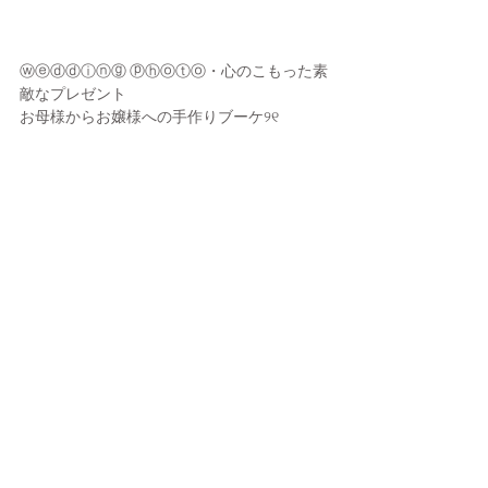
ⓦⓔⓓⓓⓘⓝⓖ ⓟⓗⓞⓣⓞ・心のこもった素
敵なプレゼント
お母様からお嬢様への手作りブーケ୨୧