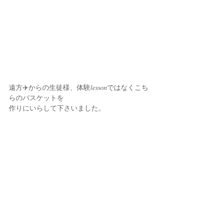
遠方✈️からの生徒様、体験𝑙𝑒𝑠𝑠𝑜𝑛ではなくこち
らのバスケットを
作りにいらして下さいました。