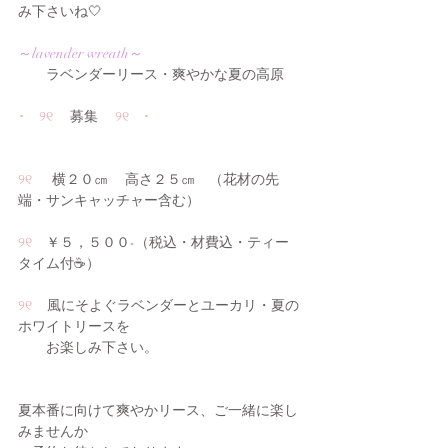
み下さいね🤍
～lavender wreath～
　　ラベンダーリース・爽やかな夏の高原
･　୨୧ 
　募集 　
୨୧　･
୨୧ 　 
横２０㎝ 　高さ２５㎝　（花材の先
端・サンキャッチャー含む）　
୨୧　
￥５，５００-（税込・材費込・ティー
タイム付☕）
୨୧     
風にそよぐラベンダーとユーカリ・夏の
ホワイトリースを
　　お楽しみ下さい。
夏本番に向けて爽やかリース、ご一緒に楽し
みませんか