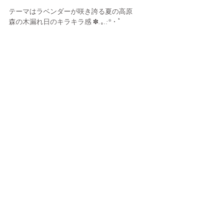
テーマはラベンダーが咲き誇る夏の高原
森の木漏れ日のキラキラ感 ✽.｡.:*・ﾟ