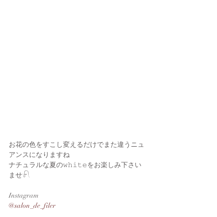
お花の色をすこし変えるだけでまた違うニュ
アンスになりますね
ナチュラルな夏の𝚠𝚑𝚒𝚝𝚎をお楽しみ下さい
ませ𓍯
Instagram
@salon_de_filer