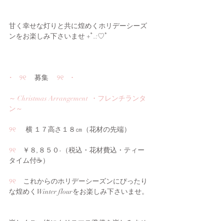
甘く幸せな灯りと共に煌めくホリデーシーズ
ンをお楽しみ下さいませ +ﾟ.:♡ﾟ
･　୨୧ 
　募集 　
୨୧　･
～ Christmas Arrangement  ・フレンチランタ
ン～
୨୧ 　 
横 １７高さ１８㎝（花材の先端）　
୨୧　
￥８,８５０-（税込・花材費込・ティー
タイム付☕）
୨୧     
これからのホリデーシーズンにぴったり
な煌めくWinter flourをお楽しみ下さいませ。