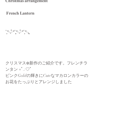
𝐂𝐡𝐫𝐢𝐬𝐭𝐦𝐚𝐬 𝐚𝐫𝐫𝐚𝐧𝐠𝐞𝐦𝐞𝐧𝐭
 𝐅𝐫𝐞𝐧𝐜𝐡 𝐋𝐚𝐧𝐭𝐞𝐫𝐧
˚̩͙*‧₊̊‧*˚̩͙̩͙*‧₊̊‧*˚̩͙*‧₊̥
クリスマス❄️新作のご紹介です。フレンチラ
ンタン +ﾟ.:♡ﾟ
ピンクGoldの輝きにCuteなマカロンカラーの
お花をたっぷりとアレンジしました