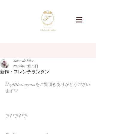
記事
Salon de Filer
2023年10月15日
新作・フレンチランタン
blogやInstagramをご覧頂きありがとうござい
ます♡
˚̩͙*‧₊̊‧*˚̩͙̩͙*‧₊̊‧*˚̩͙*‧