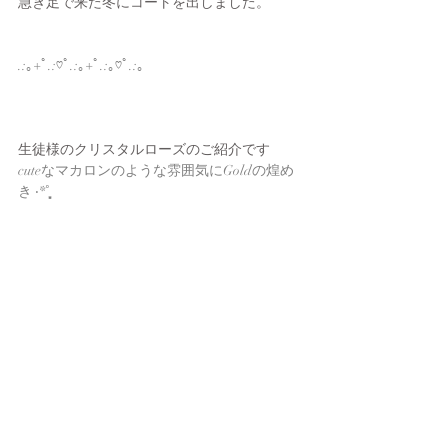
急ぎ足で来た冬にコートを出しました。
.:｡+ﾟ.:♡ﾟ.:｡+ﾟ.:｡♡ﾟ.:｡
生徒様のクリスタルローズのご紹介です
cuteなマカロンのような雰囲気にGoldの煌め
き ‧*˚̩͙̩͙