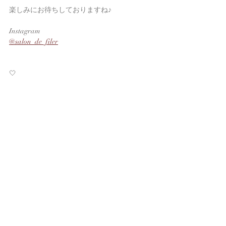
楽しみにお待ちしておりますね♪
Instagram
@salon_de_filer
🤍
୨୧
🤍
⋆⋅⋅⋅⊱∘──────∘⊰⋅⋅⋅⋆‧
お教室はプライベートレッスン
お花で癒される…ゆったりとした花時間をお
過ごし頂けたらと思っています🤍
ご質問やお問い合わせ