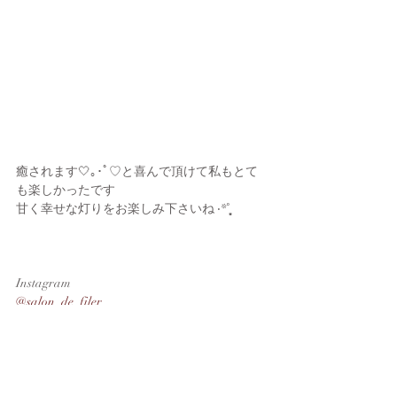
癒されます🤍｡･ﾟ♡と喜んで頂けて私もとて
も楽しかったです
甘く幸せな灯りをお楽しみ下さいね ‧*˚̩͙̩͙
Instagram
@salon_de_filer
♡ﾟ･｡🤍｡･ﾟ♡ﾟ･｡🤍｡･ﾟ♡