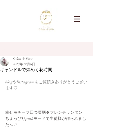
記事
Salon de Filer
2023年12月6日
キャンドルで煌めく花時間
blogやInstagramをご覧頂きありがとうござい
ます♡
幸せモチーフ四つ葉柄🍀フレンチランタン 
ちょっぴりpinkモードで生徒様が作られまし
た･｡♡