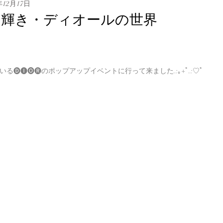
年12月17日
と輝き・ディオールの世界
いる
🅓🅘🅞🅡のポップアップイベントに行って来ました.:｡+ﾟ.:♡ﾟ