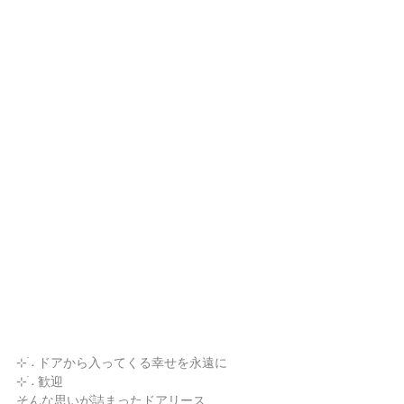
⊹ ࣪˖ ドアから入ってくる幸せを永遠に
⊹ ࣪˖ 歓迎
そんな思いが詰まったドアリース