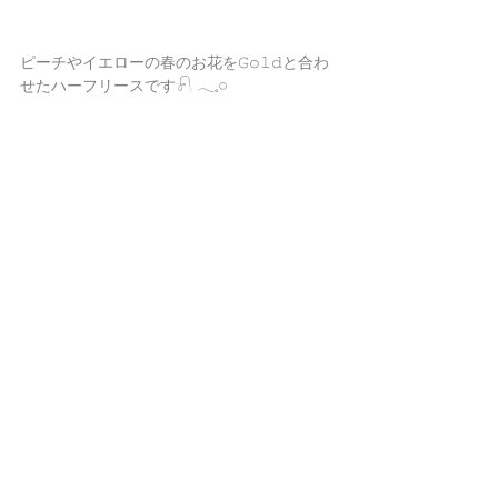
ピーチやイエローの春のお花を𝙶𝚘𝚕𝚍と合わ
せたハーフリースです𓍯 𓂃𓈒𓏸