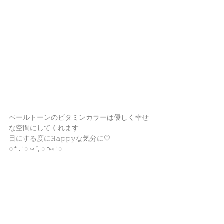
ペールトーンのビタミンカラーは優しく幸せ
な空間にしてくれます
目にする度に𝙷𝚊𝚙𝚙𝚢な気分に🤍
◌ ⁺ ˖˚ ◌ ⑅ ˚₊ ◌ ⁺⑅ ˚ ◌