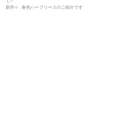
て✨
新作⊹ ࣪˖ 春色ハーフリースのご紹介です