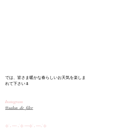
では、皆さま暖かな春らしいお天気を楽しま
れて下さい🌷
Instagram
@salon_de_filer
⊹ ࣪˖ ┈┈ ˖ ࣪⊹ ┈┈⊹ ࣪˖ ┈┈˖ ࣪⊹