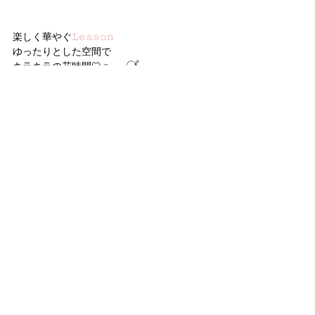
楽しく華やぐ
𝙻𝚎𝚜𝚜𝚘𝚗
ゆったりとした空間で
キラキラの花時間🤍 𓏸 𓈒 𓂃𓋜
⟡体験レッスン
⟡シーズンアレンジ
⟡１ｄａｙレッスン
お好みのレッスンでお楽しみ下さい
𝙻𝚎𝚜𝚜𝚘𝚗・お問い合わせ　
公式𝙻𝙸𝙽𝙴
・
𝙳𝙼
・
メール
・
にて
お待ちしております。
⊹ ࣪˖ ┈┈ ˖ ࣪⊹ ┈┈⊹ ࣪˖ ┈┈˖ ࣪⊹
タグ：
ブーケ
プライベート