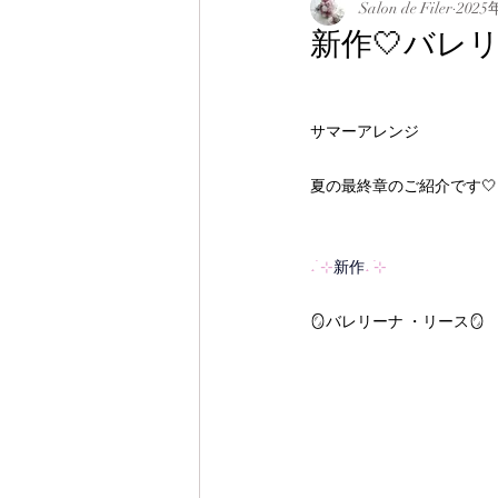
Salon de Filer
2025
新作🤍バレ
サマーアレンジ
夏の最終章のご紹介です🤍
˖ ࣪⊹
新作
˖ ࣪⊹
🪞バレリーナ ・リース🪞