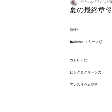
Salon de Filer
2025
夏の最終章
新作✨
𝐁𝐚𝐥𝐥𝐞𝐫𝐢𝐧𝐚˖ ࣪⊹ リース🪞
カトレアに
ピンク＆グリーンの
アンスリウム🩷💚